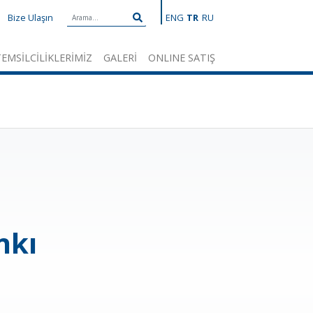
Bize Ulaşın
ENG
TR
RU
EMSİLCİLİKLERİMİZ
GALERİ
ONLINE SATIŞ
nkı