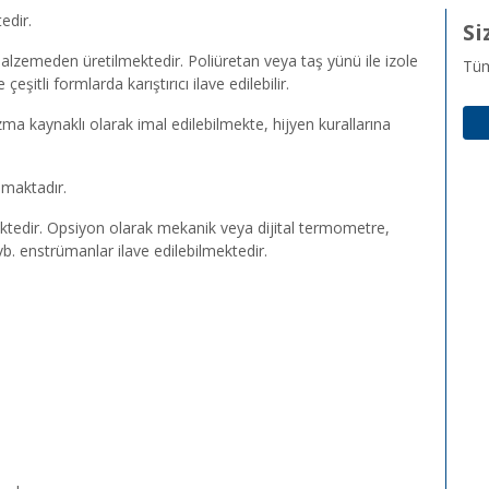
edir.
Si
malzemeden üretilmektedir. Poliüretan veya taş yünü ile izole
Tüm 
itli formlarda karıştırıcı ilave edilebilir.
zma kaynaklı olarak imal edilebilmekte, hijyen kurallarına
nmaktadır.
ektedir. Opsiyon olarak mekanik veya dijital termometre,
vb. enstrümanlar ilave edilebilmektedir.