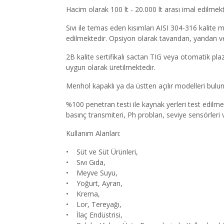
Hacim olarak 100 lt - 20.000 lt arası imal edilmekt
Sıvı ile temas eden kısımları AISI 304-316 kalite 
edilmektedir. Opsiyon olarak tavandan, yandan ve çeş
2B kalite sertifikalı sactan TIG veya otomatik pla
uygun olarak üretilmektedir.
Menhol kapaklı ya da üstten açılır modelleri bulu
%100 penetran testi ile kaynak yerleri test edilm
basınç transmiteri, Ph probları, seviye sensörleri 
Kullanım Alanları:
• Süt ve Süt Ürünleri,
• Sıvı Gıda,
• Meyve Suyu,
• Yoğurt, Ayran,
• Krema,
• Lor, Tereyağı,
• İlaç Endüstrisi,