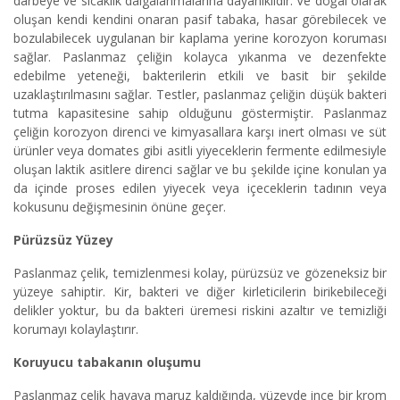
darbeye ve sıcaklık dalgalanmalarına dayanıklıdır. Ve doğal olarak
oluşan kendi kendini onaran pasif tabaka, hasar görebilecek ve
bozulabilecek uygulanan bir kaplama yerine korozyon koruması
sağlar. Paslanmaz çeliğin kolayca yıkanma ve dezenfekte
edebilme yeteneği, bakterilerin etkili ve basit bir şekilde
uzaklaştırılmasını sağlar. Testler, paslanmaz çeliğin düşük bakteri
tutma kapasitesine sahip olduğunu göstermiştir. Paslanmaz
çeliğin korozyon direnci ve kimyasallara karşı inert olması ve süt
ürünler veya domates gibi asitli yiyeceklerin fermente edilmesiyle
oluşan laktik asitlere direnci sağlar ve bu şekilde içine konulan ya
da içinde proses edilen yiyecek veya içeceklerin tadının veya
kokusunu değişmesinin önüne geçer.
Pürüzsüz Yüzey
Paslanmaz çelik, temizlenmesi kolay, pürüzsüz ve gözeneksiz bir
yüzeye sahiptir. Kir, bakteri ve diğer kirleticilerin birikebileceği
delikler yoktur, bu da bakteri üremesi riskini azaltır ve temizliği
korumayı kolaylaştırır.
Koruyucu tabakanın oluşumu
Paslanmaz çelik havaya maruz kaldığında, yüzeyde ince bir krom