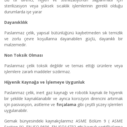
sterilizasyon veya yüksek sıcaklık işlemlerinin gerekli olduğu
durumlarda işe yarar
Dayanıklılık
Paslanmaz çelik, yapısal bütünlüğünü kaybetmeden sık temizlik
ve zorlu çevre koşullarına dayanabilen güçlü, dayanıklı bir
malzemedir.
Non Toksik Olması
Paslanmaz çelik toksik değildir ve temas ettiği ürünlere veya
işlemlere zararlı maddeler sızdırmaz.
Hijyenik Kaynağa ve İşlemeye Uygunluk
Paslanmaz çelik, inert gaz kaynağı ve robotik kaynak ile hijyenik
bir şekilde kaynaklanabilir ve ayrıca korozyon direncini artırmak
için pasivasyon, asitleme ve
fırçalama
gibi çeşitli yüzey işlemleri
uygulanabilir.
Gemak bünyesindeki kaynakçılarımız ASME Bölüm 9 ( ASME
Section IX), EN ISO 9606, EN ISO14732 gibi kaynak sertifikalarına