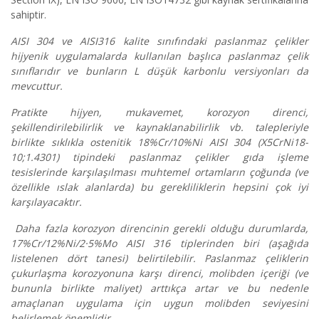
sahiptir.
AISI 304 ve AISI316 kalite sınıfındaki paslanmaz çelikler
hijyenik uygulamalarda kullanılan başlıca paslanmaz çelik
sınıflarıdır ve bunların L düşük karbonlu versiyonları da
mevcuttur.
Pratikte hijyen, mukavemet, korozyon direnci,
şekillendirilebilirlik ve kaynaklanabilirlik vb. talepleriyle
birlikte sıklıkla ostenitik 18%Cr/10%Ni AISI 304 (X5CrNi18-
10;1.4301) tipindeki paslanmaz çelikler gıda işleme
tesislerinde karşılaşılması muhtemel ortamların çoğunda (ve
özellikle ıslak alanlarda) bu gerekliliklerin hepsini çok iyi
karşılayacaktır.
Daha fazla korozyon direncinin gerekli olduğu durumlarda,
17%Cr/12%Ni/2·5%Mo AISI 316 tiplerinden biri (aşağıda
listelenen dört tanesi) belirtilebilir. Paslanmaz çeliklerin
çukurlaşma korozyonuna karşı direnci, molibden içeriği (ve
bununla birlikte maliyet) arttıkça artar ve bu nedenle
amaçlanan uygulama için uygun molibden seviyesini
belirlemek önemlidir.