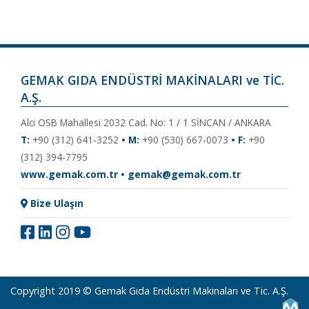
Meyve Suyu Tesisi Kurmak İçin Gerekenler
Fabrika Kurulumu
Ürünlerinizi Güvenle Saklamak
Depolama Tankı Tasarımı Nasıl Olmalıdır
Pastörizatör
Depolama Tankı Kullanım Alanları
Seperatör
HAACP Standardı Nedir
Gemak Depolama Tankı Özellikleri Nelerdir
homojenizasyon
fabrika otomasyonu
Süt ve süt ürünleri tesisi kurulum aşamaları
yüksek kalite
standardizasyon
Meyve Suyu Tesisi Kurulumu
Paslanmaz Çelik
Fiyatları
Otomasyon
pastörizatör
Anahtar teslim fabrika kurulumu
Homojenizatör
Gıda Sektöründe Paslanmaz Çeliğin Faydaları
homojenizatör
GEMAK GIDA ENDÜSTRİ MAKİNALARI ve TİC.
A.Ş.
Alcı OSB Mahallesi 2032 Cad. No: 1 / 1 SİNCAN / ANKARA
T:
+90 (312) 641-3252
• M:
+90 (530) 667-0073
• F:
+90
(312) 394-7795
www.gemak.com.tr • gemak@gemak.com.tr
Bize Ulaşın
Copyright 2019 © Gemak Gıda Endüstri Makinaları ve Tic. A.Ş.