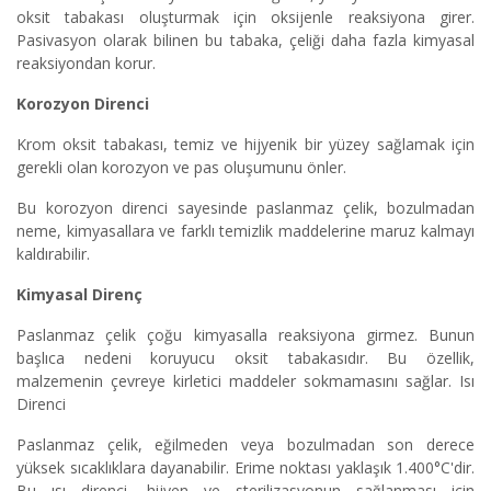
oksit tabakası oluşturmak için oksijenle reaksiyona girer.
Pasivasyon olarak bilinen bu tabaka, çeliği daha fazla kimyasal
reaksiyondan korur.
Korozyon Direnci
Krom oksit tabakası, temiz ve hijyenik bir yüzey sağlamak için
gerekli olan korozyon ve pas oluşumunu önler.
Bu korozyon direnci sayesinde paslanmaz çelik, bozulmadan
neme, kimyasallara ve farklı temizlik maddelerine maruz kalmayı
kaldırabilir.
Kimyasal Direnç
Paslanmaz çelik çoğu kimyasalla reaksiyona girmez. Bunun
başlıca nedeni koruyucu oksit tabakasıdır. Bu özellik,
malzemenin çevreye kirletici maddeler sokmamasını sağlar. Isı
Direnci
Paslanmaz çelik, eğilmeden veya bozulmadan son derece
yüksek sıcaklıklara dayanabilir. Erime noktası yaklaşık 1.400°C'dir.
Bu ısı direnci, hijyen ve sterilizasyonun sağlanması için